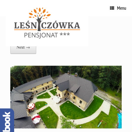
Menu
7 (2)
Posted on
28 listopada, 2016
by
admin
Next →